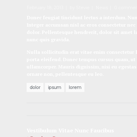
February 18, 2013
by
Stevie
News
0 commen
Donec feugiat tincidunt lectus a interdum. Nunc
Integer accumsan nisl ac eros consectetur nec 
dolor. Pellentesque hendrerit, dolor sit amet l
nunc quis gravida.
Nulla sollicitudin erat vitae enim consectetur
porta eleifend. Donec tempus cursus quam, ut b
ullamcorper. Mauris dignissim, nisi eu egestas
ornare non, pellentesque eu leo.
dolor
ipsum
lorem
Vestibulum Vitae Nunc Faucibus