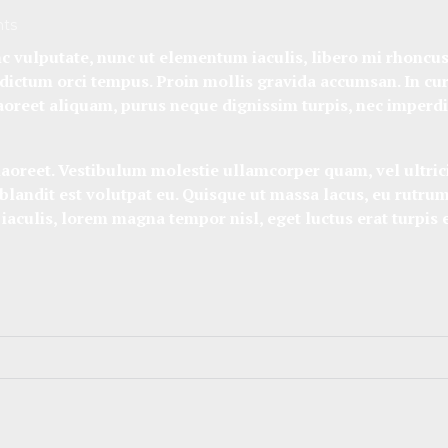
ts
 vulputate, nunc ut elementum iaculis, libero mi rhoncus le
dictum orci tempus. Proin mollis gravida accumsan. In cursu
aoreet aliquam, purus neque dignissim turpis, nec imperdiet 
 laoreet. Vestibulum molestie ullamcorper quam, vel ultric
landit est volutpat eu. Quisque ut massa lacus, eu rutrum 
 iaculis, lorem magna tempor nisl, eget luctus erat turpis