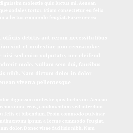
 dignissim molestie quis luctus mi. Aenean
ue sodales tortor. Etiam consectetur eu felis
um a lectus commodo feugiat. Fusce nec ex
fficiis debitis aut rerum necessitatibus
dian sint et molestiae non recusandae.
 nisi sed enim vulputate, nec eleifend
ndrerit mole. Nullam sem dui, faucibus
isis nibh. Nam dictum dolor in dolor
Aenean viverra pellentesque
dolor dignissim molestie quis luctus mi. Aenean
Maecenas nunc eros, condimentum sed interdum
 eu felis et bibendum. Proin commodo pulvinar
m condimentum ipsum a lectus commodo feugiat.
tium dolor.
Donec vitae facilisis nibh. Nam