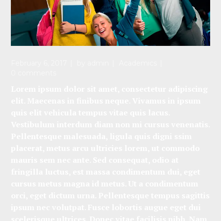
February 6, 2017
by
admin
Academics
0 comments
Lorem ipsum dolor sit amet, consectetur adipiscing
elit. Maecenas in finibus neque. Vivamus in ipsum
quis elit vehicula tempus vitae quis lacus.
Vestibulum interdum diam non mi cursus venenatis.
Pellentesque malesuada, ligula quis digni ssim
placerat, metus arcu ultricies lorem, ut commodo
mauris sem nec ante. Sed consequat, odio at
fringilla luctus, est massa condimentum dui, eget
cursus metus magna id metus. Ut a condimentum
orci, eget dictum urna. Pellentesque tempus sagittis
ipsum nec volutpat. Fusce lobortis augue eget dui
scelerisque ultrices. Donec vitae facilisis nibh. Nam