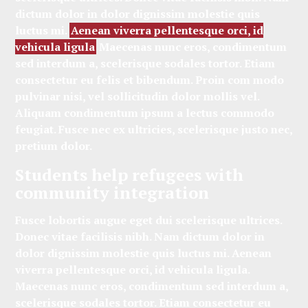
dictum dolor in dolor dignissim molestie quis
luctus mi.
Aenean viverra pellentesque orci, id
vehicula ligula
Maecenas nunc eros, condimentum
sed interdum a, scelerisque sodales tortor. Etiam
consectetur eu felis et bibendum. Proin com modo
pulvinar nisi, vel sollicitudin dolor mollis vel.
Aliquam condimentum ipsum a lectus commodo
feugiat. Fusce nec ex ultricies, scelerisque justo nec,
pretium dolor.
Students help refugees with
community integration
Fusce lobortis augue eget dui scelerisque ultrices.
Donec vitae facilisis nibh. Nam dictum dolor in
dolor dignissim molestie quis luctus mi. Aenean
viverra pellentesque orci, id vehicula ligula.
Maecenas nunc eros, condimentum sed interdum a,
scelerisque sodales tortor. Etiam consectetur eu