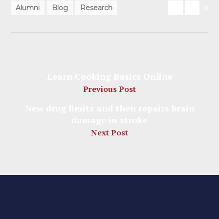
0
Alumni
Blog
Research
Learn Cooking Basics Online
Previous Post
New drug limits and then repairs brain
damage in stroke
Next Post