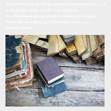
felis et bibendum. Proin commodo pulvinar nisi, vel
sollicitudin dolor mollis vel. Aliquam
condimentum ipsum a lectus commodo feugiat.
Fusce nec ex ultricies, scelerisque justo nec,
pretium dolor.